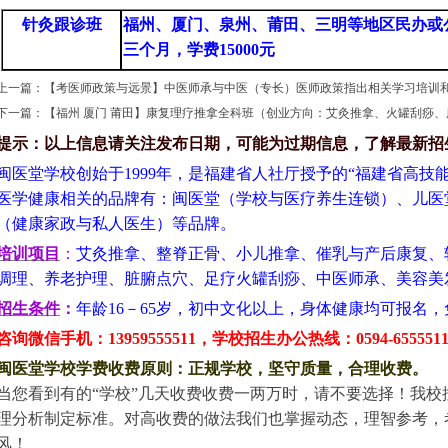
针灸跟诊班
福州、厦门、泉州、莆田、三明等地区民办或
三个月，学费15000元
上一篇：
【考医师政策与远景】中医师承与中医（专长）医师政策指出相关学习培训
下一篇：
【福州 厦门 莆田】康复理疗推拿全科班（创业方向：艾灸推拿、火罐刮痧
提示：以上信息请关注发布日期，可能为过期信息，了解最新招
闽医堂学校创始于1999年，是福建省人社厅授予的“福建省高技
医学健康相关的品牌有：闽医堂（学校与医疗养生连锁）、儿医
（健康家政与私人医生）等品牌。
培训项目
：
艾灸推拿、整脊正骨、小儿推拿、催乳与产后康复、
调理、养老护理、脏腑点穴、足疗火罐刮痧、中医师承、美容美
招生条件
：
年龄16－65岁，初中文化以上，身体健康均可报名
咨询微信手机：13959555511，学校招生办公热线：0594-655551
闽医堂学校学费收费原则
：正规学校，坚守质量，合理收费
。
当您看到有的“学校”几天收费
收费一两万时，请不要选择！
我
校
理分析制定标准
。对高收费的做法我们也
掌握动态，理智参考，
风！