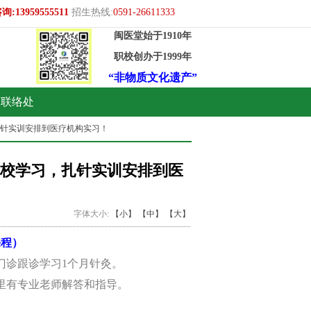
959555511
招生热线:
0591-26611333
闽医堂始于1910年
职校创办于1999年
“非物质文化遗产”
联络处
扎针实训安排到医疗机构实习！
校学习，扎针实训安排到医
字体大小:
【小】
【中】
【大】
课程
）
排门诊跟诊学习1个月针灸。
里有专业老师解答和指导。