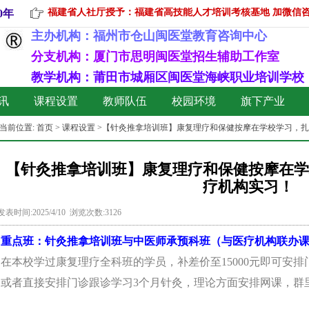
福建省人社厅授予：福建省高技能人才培训考核基地 加微信咨询:13
0年
主办机构：
福州市仓山闽医堂教育咨询中心
分支机构：厦门市思明闽医堂招生辅助工作室
教学机构：莆田市城厢区闽医堂海峡职业培训学校
讯
课程设置
教师队伍
校园环境
旗下产业
当前位置:
首页
>
课程设置
>【针灸推拿培训班】康复理疗和保健按摩在学校学习，
【针灸推拿培训班】康复理疗和保健按摩在学
疗机构实习！
发表时间:2025/4/10 浏览次数:3126
重点
班：
针灸推拿培训
班
与
中医师承
预科
班
（
与
医疗机构
联办
在本校学过康复理疗全科班的学员，补差价至150
00元即可安
或者直接安排门诊跟诊学习3个月针灸，理论方面安排网课，群