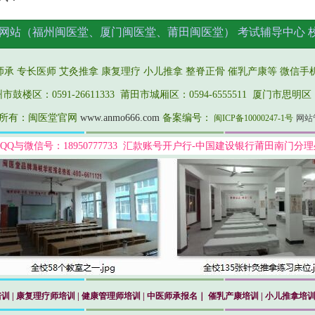
网站（福州闽医堂、厦门闽医堂、莆田闽医堂）
考试辅导中心
师承 专长医师
艾灸推拿
康复理疗 小儿推拿 整脊正骨 催乳产康等 微信手机：18
楼区：0591-26611333 莆田市城厢区：0594-6555511 厦门市思明区：13
所有：闽医堂官网
www.anmo666.com
备案编号：
闽ICP备10000247-1号
网站
QQ与微信号：18950777733 汇款账号开户行-中国建设银行莆田南门分理处：6
培训
|
康复理疗师培训
|
健康管理师培训
| 中医师承报名｜
催乳产康培训
|
小儿推拿培