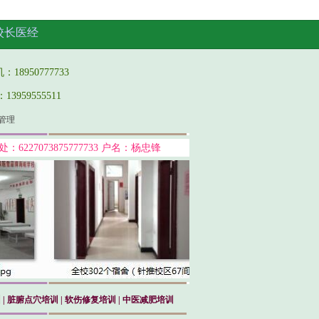
校长医经
950777733
959555511
管理
227073875777733 户名：杨忠锋
训
|
脏腑点穴培训
| 软伤修复培训
| 中医减肥培训