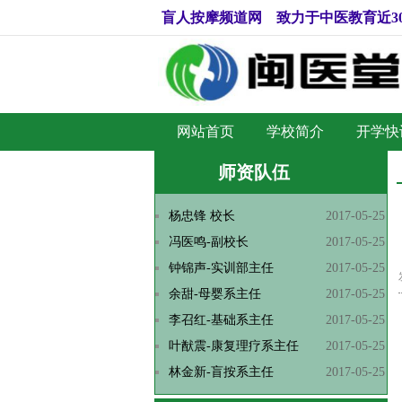
盲人按摩频道网 致力于中医教育近3
网站首页
学校简介
开学快
师资队伍
杨忠锋 校长
2017-05-25
冯医鸣-副校长
2017-05-25
钟锦声-实训部主任
2017-05-25
余甜-母婴系主任
2017-05-25
李召红-基础系主任
2017-05-25
叶猷震-康复理疗系主任
2017-05-25
林金新-盲按系主任
2017-05-25