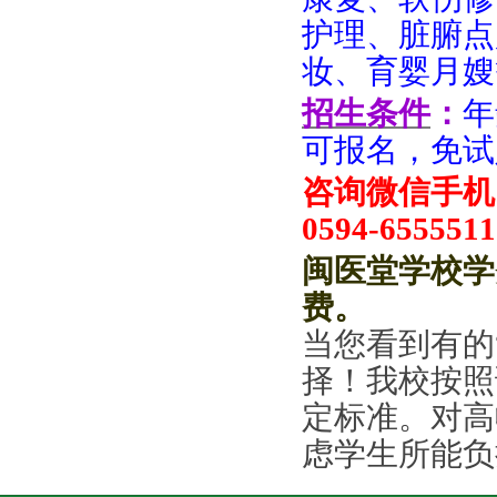
护理、脏腑点
妆、育婴月嫂
招生条件
：
年
可报名，免试
咨询微信手机：
0594-6555511
闽医堂学校学
费
。
当您看到有的
择！
我
校按照
定标准
。对高
虑学生所能负