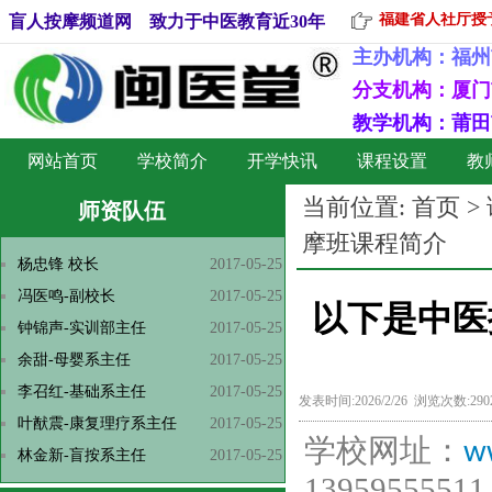
福建省人社厅授予
盲人按摩频道网 致力于中医教育近30年
主办机构：
福州
分支机构：厦门
教学机构：莆田
网站首页
学校简介
开学快讯
课程设置
教
当前位置:
首页
>
师资队伍
摩班课程简介
杨忠锋 校长
2017-05-25
冯医鸣-副校长
2017-05-25
以下是中医
钟锦声-实训部主任
2017-05-25
余甜-母婴系主任
2017-05-25
李召红-基础系主任
2017-05-25
发表时间:2026/2/26 浏览次数:29
叶猷震-康复理疗系主任
2017-05-25
学校网址：
w
林金新-盲按系主任
2017-05-25
13959555511